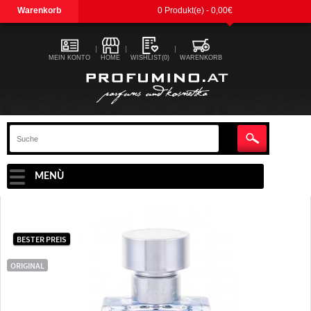
Warenkorb
0 Produkt(e) - 0,00€
MEIN KONTO
HOME
WISHLIST(0)
WARENKORB
MENÙ
BESTER PREIS
ORIGINAL