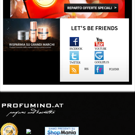
LET'S BE FRIENDS
FACEBOOK
YOUTUBE
GOOLEPLUS
TWITTER
RSS
FCLICKR