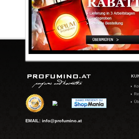
Collistar
2
Coty
2
Creed
21
Cuba
47
Dali Haute Parfumerie
2
Davidoff
4
Dear Rose
1
Dermacol
4
KU
Diesel
7
Diptyque
27
Ko
Disney
2
Re
Üb
Disney Princess
1
DKNY
24
EMAIL: info@profumino.at
Dolce & Gabbana
47
Dove
1
Dr. Hauschka
8