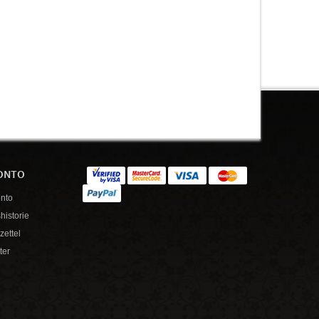
ONTO
nto
historie
ettel
ter