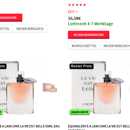
EDT +
16,58€
Lieferzeit 4-7 Werktage
ETTEL
NEUER VERGLEICH
WUNSCHZETTEL
NEUER VERGLEIC
eis
eis
Bester Preis
Bester Preis
t
t
äquivalent
äquivalent
 A LANCOME LA VIE EST BELLE 50ML EAU
EQUIVALENTE A LANCOME LA VIE EST BEL