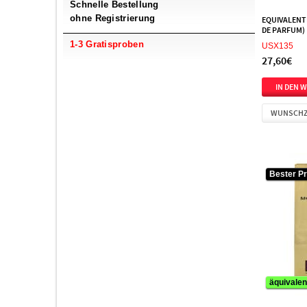
Schnelle Bestellung
Antonio Banderas
7
ohne Registrierung
EQUIVALENT
Aquolina
4
DE PARFUM)
1-3 Gratisproben
Ard Al Zaafaran
9
USX135
27,60€
Ariana Grande
21
Aristocrazy
2
Armaf
90
WUNSCHZ
Armand Basi
3
Asdaaf
3
Atelier des Ors
6
Bester Pr
Athoor Al Alam
1
Atkinsons
5
Attar Collection
4
Aubusson
1
Auraa Desire
6
Autobiography
3
äquivalen
Avril Lavigne
2