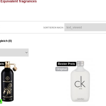
Equivalent fragrances
SORTIEREN NACH:
leich (0)
eis
Bester Preis
Original
t