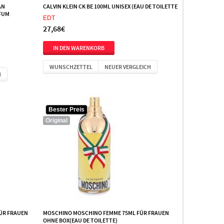
AN
CALVIN KLEIN CK BE 100ML UNISEX (EAU DE TOILETTE)
RFUM
EDT
27,68€
WUNSCHZETTEL
NEUER VERGLEICH
H
Bester Preis
Original
ÜR FRAUEN
MOSCHINO MOSCHINO FEMME 75ML FÜR FRAUEN
OHNE BOX(EAU DE TOILETTE)