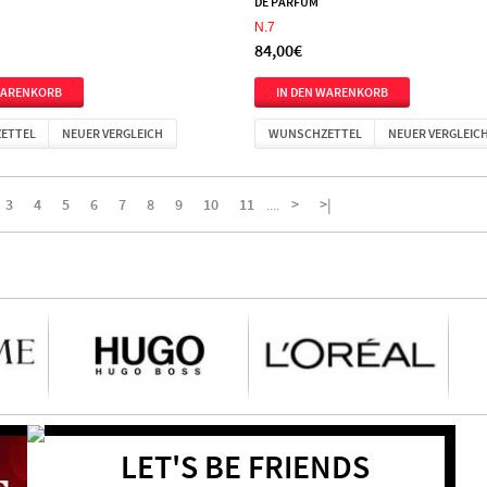
DE PARFUM
N.7
84,00€
ETTEL
NEUER VERGLEICH
WUNSCHZETTEL
NEUER VERGLEIC
3
4
5
6
7
8
9
10
11
>
>|
....
LET'S BE FRIENDS