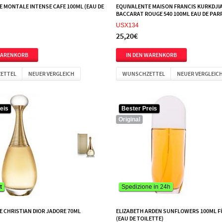
 MONTALE INTENSE CAFE 100ML (EAU DE
EQUIVALENTE MAISON FRANCIS KURKDJI
BACCARAT ROUGE 540 100ML EAU DE PA
USX134
25,20€
ETTEL
NEUER VERGLEICH
WUNSCHZETTEL
NEUER VERGLEIC
eis
eis
Bester Preis
Original
t
t
Spedizione in 24h
E CHRISTIAN DIOR JADORE 70ML
ELIZABETH ARDEN SUNFLOWERS 100ML F
(EAU DE TOILETTE)