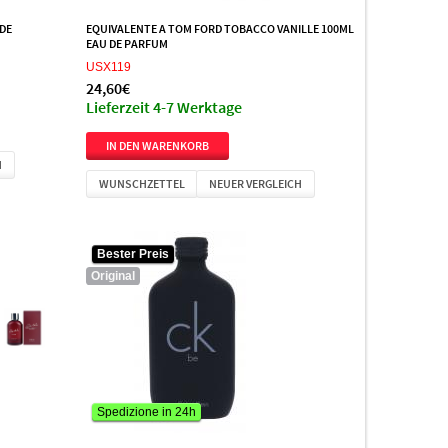
 DE
EQUIVALENTE A TOM FORD TOBACCO VANILLE 100ML
EAU DE PARFUM
USX119
24,60€
Lieferzeit 4-7 Werktage
H
WUNSCHZETTEL
NEUER VERGLEICH
Bester Preis
Original
Spedizione in 24h