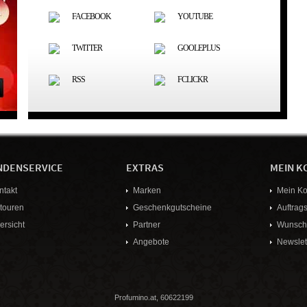
FACEBOOK
YOUTUBE
TWITTER
GOOLEPLUS
RSS
FCLICKR
NDENSERVICE
EXTRAS
MEIN K
ntakt
Marken
Mein Ko
touren
Geschenkgutscheine
Auftrags
ersicht
Partner
Wunschz
Angebote
Newslet
Profumino.at, 60622199