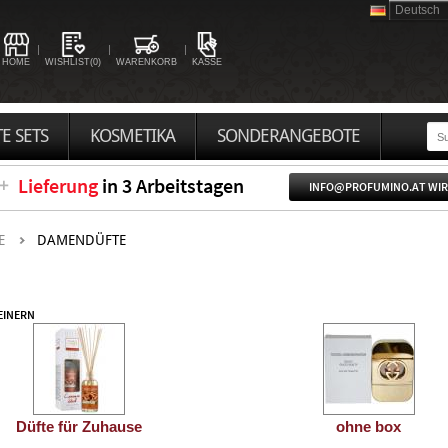
HOME
WISHLIST(0)
WARENKORB
KASSE
E SETS
KOSMETIKA
SONDERANGEBOTE
Lieferung
in 3 Arbeitstagen
INFO@PROFUMINO.AT WIR
E
DAMENDÜFTE
EINERN
Düfte für Zuhause
ohne box