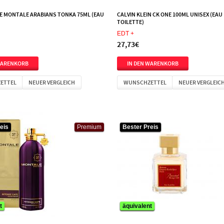
E MONTALE ARABIANS TONKA 75ML (EAU
CALVIN KLEIN CK ONE 100ML UNISEX (EAU
TOILETTE)
EDT +
27,73€
ETTEL
NEUER VERGLEICH
WUNSCHZETTEL
NEUER VERGLEIC
eis
Premium
Bester Preis
Bester Preis
t
äquivalent
äquivalent