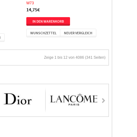
W73
14,75€
WUNSCHZETTEL
NEUER VERGLEICH
H
Zeige 1 bis 12 von 4086 (341 Seiten)