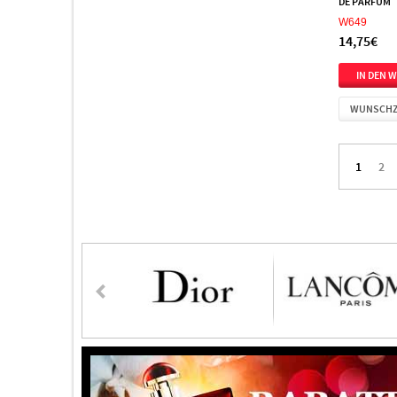
DE PARFUM
CeraVe
4
W649
14,75€
Chabaud
1
Chanel
66
Chanson
5
WUNSCHZ
Chantal Thomass
1
Chloe
27
1
2
Chopard
22
Christian Dior
35
Christian Siriano
3
Christina Aguilera
11
Clarins
2
Clean
3
Clinique
7
Clive Christian
2
Coach
12