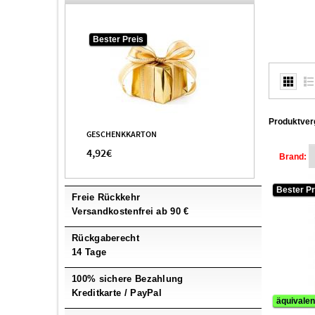
Ajmal
44
Akro
4
Bester Preis
Al Haramain
107
Al Wataniah
27
Alexandre.J
2
Alfred Sung
1
Produktverg
GESCHENKKARTON
Alfred Verne
1
4,92€
Alghabra
1
Brand:
Alyssa Ashley
4
Bester Pr
Freie Rückkehr
Amouage
3
Versandkostenfrei ab 90 €
Amouroud
5
Rückgaberecht
Andre Courreges
4
14 Tage
Angel Schlesser
2
100% sichere Bezahlung
Angela Ciampagna
2
Kreditkarte / PayPal
Anna Sui
5
äquivalen