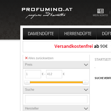
MEIN KONTO
DAMENDÜFTE
HERRENDÜFTE
DÜFT
Versandkostenfrei
ab
90€
Alles zurücksetzen
STARTSEIT
Preis
'
€ -
€
SUCHE VERF
Suche
Hersteller