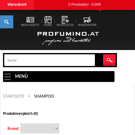
Warenkorb
0 Produkt(e) - 0,00€
MEIN KONTO
HOME
WISHLIST(0)
WARENKORB
MENÙ
STARTSEITE
SHAMPOO
Produktvergleich (0)
Brand: