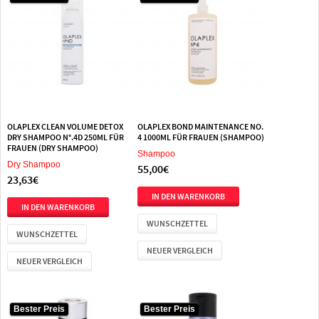
OLAPLEX CLEAN VOLUME DETOX
OLAPLEX BOND MAINTENANCE NO.
DRY SHAMPOO N°.4D 250ML FÜR
4 1000ML FÜR FRAUEN (SHAMPOO)
FRAUEN (DRY SHAMPOO)
Shampoo
Dry Shampoo
55,00€
23,63€
WUNSCHZETTEL
WUNSCHZETTEL
NEUER VERGLEICH
NEUER VERGLEICH
Bester Preis
Bester Preis