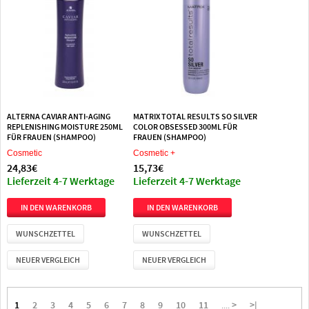
ALTERNA CAVIAR ANTI-AGING
MATRIX TOTAL RESULTS SO SILVER
REPLENISHING MOISTURE 250ML
COLOR OBSESSED 300ML FÜR
FÜR FRAUEN (SHAMPOO)
FRAUEN (SHAMPOO)
Cosmetic
Cosmetic +
24,83€
15,73€
Lieferzeit 4-7 Werktage
Lieferzeit 4-7 Werktage
WUNSCHZETTEL
WUNSCHZETTEL
NEUER VERGLEICH
NEUER VERGLEICH
1
2
3
4
5
6
7
8
9
10
11
>
>|
....