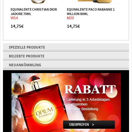
EQUIVALENTE CHRISTIAN DIOR
EQUIVALENTE PACO RABANNE 1
EQUIV
JADORE 70ML
MILLION 80ML
BELLE
W14
M20
W64
14,75€
14,75€
14,7
SPEZIELLE PRODUKTE
BELIEBTE PRODUKTE
NEUANKÖMMLING