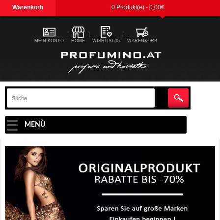
Warenkorb
0 Produkt(e) - 0,00€
MEIN KONTO
HOME
WISHLIST(0)
WARENKORB
MENÙ