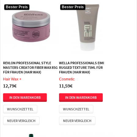
Bester Preis
Bester Preis
REVLON PROFESSIONAL STYLE
WELLA PROFESSIONALS EIMI
MASTERS CREATOR FIBER WAX 85G
RUGGED TEXTURE 75ML FÜR
FÜR FRAUEN (HAIR WAX)
FRAUEN (HAIR WAX)
Hair Wax +
Cosmetic
12,79€
11,59€
WUNSCHZETTEL
WUNSCHZETTEL
NEUER VERGLEICH
NEUER VERGLEICH