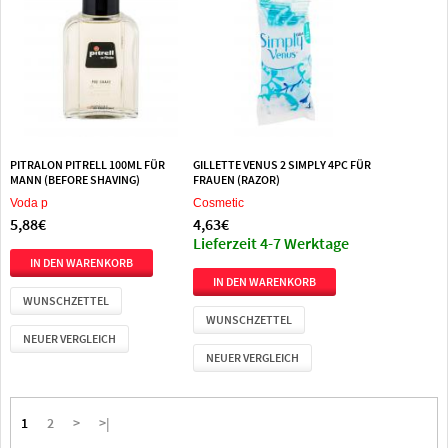
PITRALON PITRELL 100ML FÜR
GILLETTE VENUS 2 SIMPLY 4PC FÜR
MANN (BEFORE SHAVING)
FRAUEN (RAZOR)
Voda p
Cosmetic
5,88€
4,63€
Lieferzeit 4-7 Werktage
WUNSCHZETTEL
WUNSCHZETTEL
NEUER VERGLEICH
NEUER VERGLEICH
1
2
>
>|