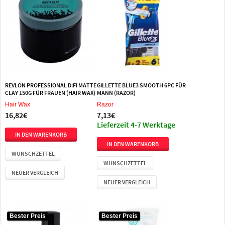
REVLON PROFESSIONAL D:FI MATTE
GILLETTE BLUE3 SMOOTH 6PC FÜR
CLAY 150G FÜR FRAUEN (HAIR WAX)
MANN (RAZOR)
Hair Wax
Razor
16,82€
7,13€
Lieferzeit 4-7 Werktage
WUNSCHZETTEL
WUNSCHZETTEL
NEUER VERGLEICH
NEUER VERGLEICH
Bester Preis
Bester Preis