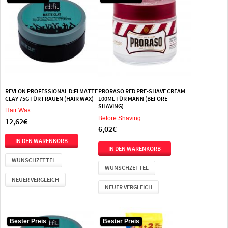
REVLON PROFESSIONAL D:FI MATTE
PRORASO RED PRE-SHAVE CREAM
CLAY 75G FÜR FRAUEN (HAIR WAX)
100ML FÜR MANN (BEFORE
SHAVING)
Hair Wax
Before Shaving
12,62€
6,02€
WUNSCHZETTEL
WUNSCHZETTEL
NEUER VERGLEICH
NEUER VERGLEICH
Bester Preis
Bester Preis