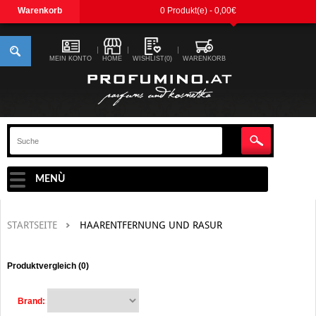
Warenkorb
0 Produkt(e) - 0,00€
MEIN KONTO
HOME
WISHLIST(0)
WARENKORB
MENÙ
STARTSEITE
HAARENTFERNUNG UND RASUR
Produktvergleich (0)
Brand: