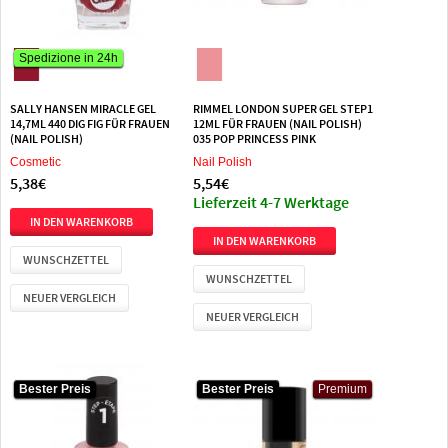
Spedizione in 24h
Spedizione in 24h
SALLY HANSEN MIRACLE GEL
RIMMEL LONDON SUPER GEL STEP1
14,7ML 440 DIG FIG FÜR FRAUEN
12ML FÜR FRAUEN (NAIL POLISH)
(NAIL POLISH)
035 POP PRINCESS PINK
Cosmetic
Nail Polish
5,38€
5,54€
Lieferzeit 4-7 Werktage
WUNSCHZETTEL
WUNSCHZETTEL
NEUER VERGLEICH
NEUER VERGLEICH
Bester Preis
Bester Preis
Bester Preis
Bester Preis
Premium
Premium