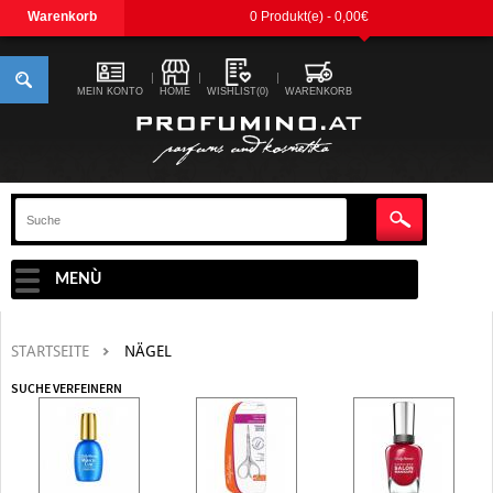
Warenkorb
0 Produkt(e) - 0,00€
MEIN KONTO
HOME
WISHLIST(0)
WARENKORB
MENÙ
STARTSEITE
NÄGEL
SUCHE VERFEINERN