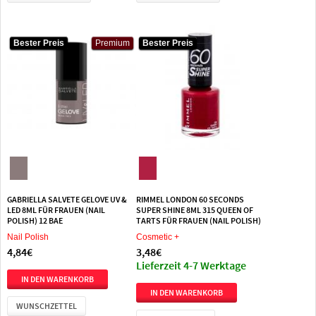
Bester Preis
Bester Preis
Premium
Premium
Bester Preis
Bester Preis
GABRIELLA SALVETE GELOVE UV &
RIMMEL LONDON 60 SECONDS
LED 8ML FÜR FRAUEN (NAIL
SUPER SHINE 8ML 315 QUEEN OF
POLISH) 12 BAE
TARTS FÜR FRAUEN (NAIL POLISH)
Nail Polish
Cosmetic +
4,84€
3,48€
Lieferzeit 4-7 Werktage
WUNSCHZETTEL