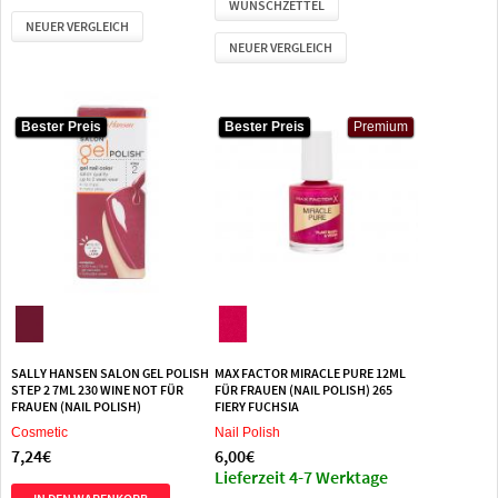
WUNSCHZETTEL
NEUER VERGLEICH
NEUER VERGLEICH
Bester Preis
Bester Preis
Bester Preis
Bester Preis
Premium
Premium
SALLY HANSEN SALON GEL POLISH
MAX FACTOR MIRACLE PURE 12ML
STEP 2 7ML 230 WINE NOT FÜR
FÜR FRAUEN (NAIL POLISH) 265
FRAUEN (NAIL POLISH)
FIERY FUCHSIA
Cosmetic
Nail Polish
7,24€
6,00€
Lieferzeit 4-7 Werktage