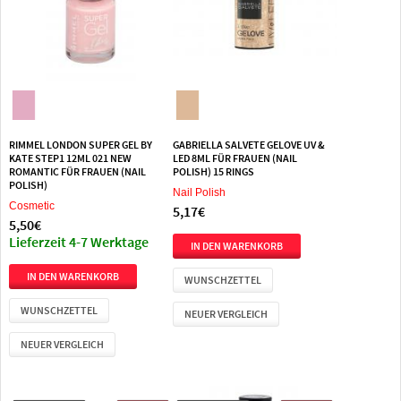
RIMMEL LONDON SUPER GEL BY
GABRIELLA SALVETE GELOVE UV &
KATE STEP1 12ML 021 NEW
LED 8ML FÜR FRAUEN (NAIL
ROMANTIC FÜR FRAUEN (NAIL
POLISH) 15 RINGS
POLISH)
Nail Polish
Cosmetic
5,17€
5,50€
Lieferzeit 4-7 Werktage
WUNSCHZETTEL
WUNSCHZETTEL
NEUER VERGLEICH
NEUER VERGLEICH