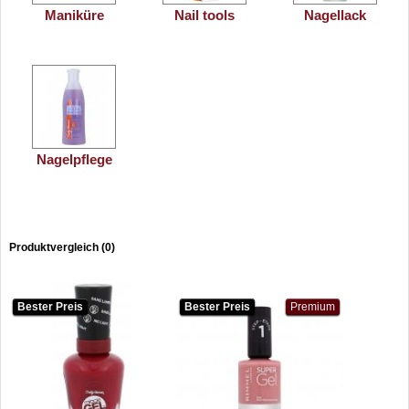
Maniküre
Nail tools
Nagellack
Nagelpflege
Produktvergleich (0)
Bester Preis
Bester Preis
Bester Preis
Bester Preis
Premium
Premium