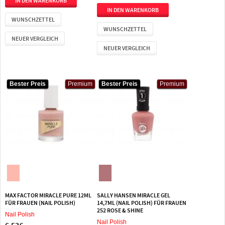
WUNSCHZETTEL
WUNSCHZETTEL
NEUER VERGLEICH
NEUER VERGLEICH
Bester Preis
Bester Preis
Premium
Premium
Bester Preis
Bester Preis
Premium
Premium
MAX FACTOR MIRACLE PURE 12ML
SALLY HANSEN MIRACLE GEL
FÜR FRAUEN (NAIL POLISH)
14,7ML (NAIL POLISH) FÜR FRAUEN
252 ROSE & SHINE
Nail Polish
Nail Polish
6,53€