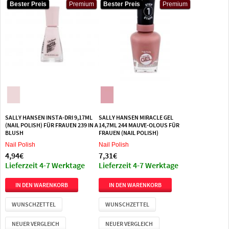
Bester Preis
Bester Preis
Premium
Premium
Bester Preis
Bester Preis
Premium
Premium
SALLY HANSEN INSTA-DRI 9,17ML
SALLY HANSEN MIRACLE GEL
(NAIL POLISH) FÜR FRAUEN 239 IN A
14,7ML 244 MAUVE-OLOUS FÜR
BLUSH
FRAUEN (NAIL POLISH)
Nail Polish
Nail Polish
4,94€
7,31€
Lieferzeit 4-7 Werktage
Lieferzeit 4-7 Werktage
WUNSCHZETTEL
WUNSCHZETTEL
NEUER VERGLEICH
NEUER VERGLEICH