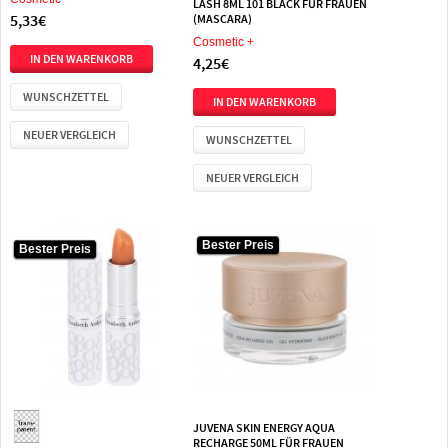
LASH 8ML 101 BLACK FÜR FRAUEN
5,33€
(MASCARA)
Cosmetic +
4,25€
WUNSCHZETTEL
NEUER VERGLEICH
WUNSCHZETTEL
NEUER VERGLEICH
Bester Preis
Bester Preis
Bester Preis
JUVENA SKIN ENERGY AQUA
RECHARGE 50ML FÜR FRAUEN