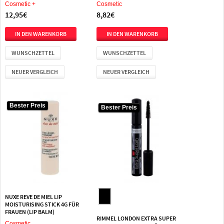
Cosmetic +
Cosmetic
12,95€
8,82€
WUNSCHZETTEL
WUNSCHZETTEL
NEUER VERGLEICH
NEUER VERGLEICH
Bester Preis
Bester Preis
Bester Preis
NUXE REVE DE MIEL LIP
MOISTURISING STICK 4G FÜR
FRAUEN (LIP BALM)
RIMMEL LONDON EXTRA SUPER
Cosmetic