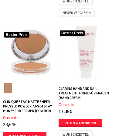
WUNSCHZETTEL
NEUER VERGLEICH
Bester Preis
Bester Preis
Bester Preis
CLARINS HAND AND NAIL
TREATMENT 100ML FÜR FRAUEN
(HAND CREAM)
CLINIQUE STAY-MATTE SHEER
Cosmetic
PRESSED POWDER 7,6G 04 STAY
17,38€
HONEY FÜR FRAUEN (POWDER)
Cosmetic
23,64€
WUNSCHZETTEL