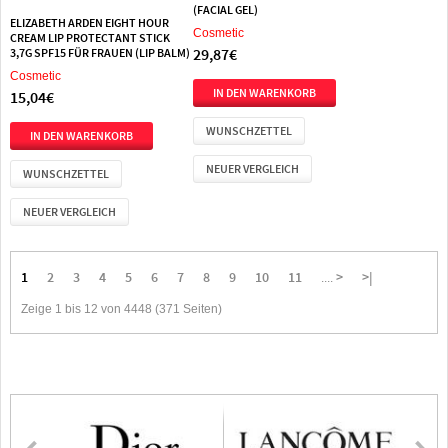
(FACIAL GEL)
ELIZABETH ARDEN EIGHT HOUR
Cosmetic
CREAM LIP PROTECTANT STICK
29,87€
3,7G SPF15 FÜR FRAUEN (LIP BALM)
Cosmetic
15,04€
WUNSCHZETTEL
NEUER VERGLEICH
WUNSCHZETTEL
NEUER VERGLEICH
1
2
3
4
5
6
7
8
9
10
11
>
>|
....
Zeige 1 bis 12 von 4448 (371 Seiten)