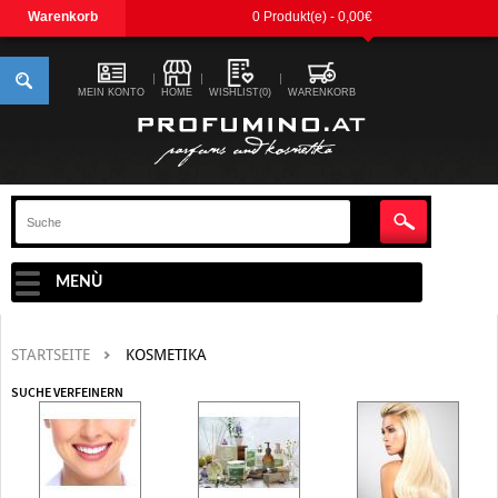
Warenkorb
0 Produkt(e) - 0,00€
MEIN KONTO
HOME
WISHLIST(0)
WARENKORB
MENÙ
STARTSEITE
KOSMETIKA
SUCHE VERFEINERN