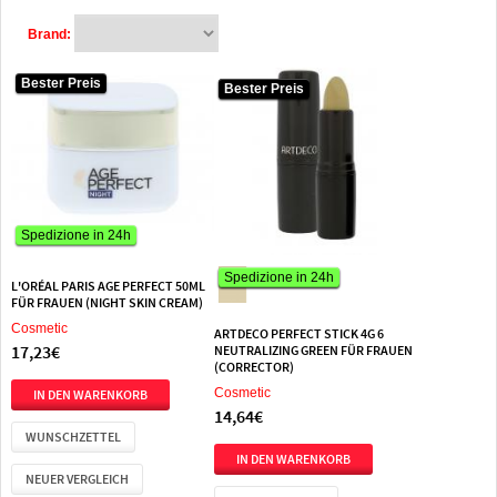
Brand:
Bester Preis
Bester Preis
Bester Preis
Spedizione in 24h
Spedizione in 24h
Spedizione in 24h
L'ORÉAL PARIS AGE PERFECT 50ML
FÜR FRAUEN (NIGHT SKIN CREAM)
Cosmetic
ARTDECO PERFECT STICK 4G 6
17,23€
NEUTRALIZING GREEN FÜR FRAUEN
(CORRECTOR)
Cosmetic
14,64€
WUNSCHZETTEL
NEUER VERGLEICH