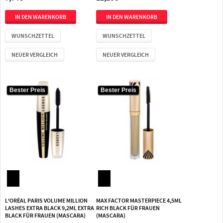
WUNSCHZETTEL
WUNSCHZETTEL
NEUER VERGLEICH
NEUER VERGLEICH
Bester Preis
Bester Preis
Bester Preis
Bester Preis
L'ORÉAL PARIS VOLUME MILLION
MAX FACTOR MASTERPIECE 4,5ML
LASHES EXTRA BLACK 9,2ML EXTRA
RICH BLACK FÜR FRAUEN
BLACK FÜR FRAUEN (MASCARA)
(MASCARA)