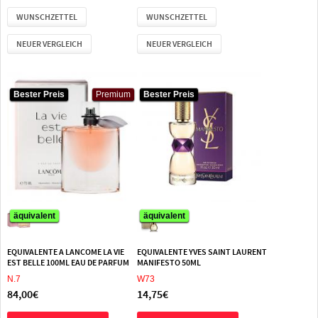
WUNSCHZETTEL
WUNSCHZETTEL
NEUER VERGLEICH
NEUER VERGLEICH
Bester Preis
Bester Preis
Premium
Premium
Bester Preis
Bester Preis
äquivalent
äquivalent
äquivalent
äquivalent
EQUIVALENTE A LANCOME LA VIE
EQUIVALENTE YVES SAINT LAURENT
EST BELLE 100ML EAU DE PARFUM
MANIFESTO 50ML
N.7
W73
84,00€
14,75€