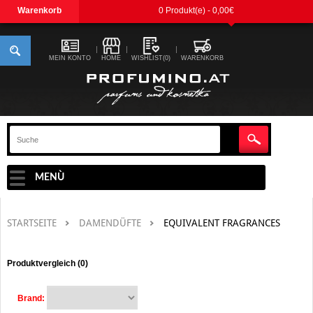
Warenkorb
0 Produkt(e) - 0,00€
MEIN KONTO
HOME
WISHLIST(0)
WARENKORB
MENÙ
STARTSEITE
DAMENDÜFTE
EQUIVALENT FRAGRANCES
Produktvergleich (0)
Brand: