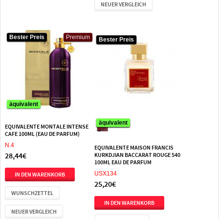
NEUER VERGLEICH
Bester Preis
Premium
Bester Preis
Bester Preis
äquivalent
äquivalent
äquivalent
EQUIVALENTE MONTALE INTENSE
CAFE 100ML (EAU DE PARFUM)
N.4
EQUIVALENTE MAISON FRANCIS
28,44€
KURKDJIAN BACCARAT ROUGE 540
100ML EAU DE PARFUM
USX134
25,20€
WUNSCHZETTEL
NEUER VERGLEICH