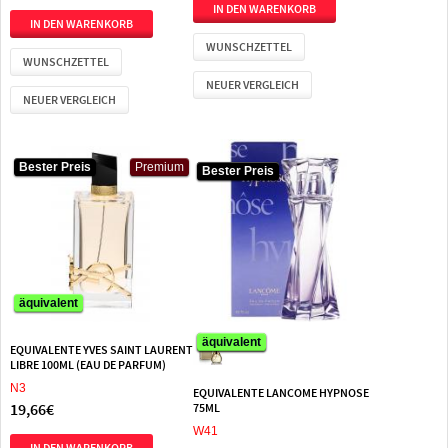
WUNSCHZETTEL
WUNSCHZETTEL
NEUER VERGLEICH
NEUER VERGLEICH
Bester Preis
Premium
Bester Preis
Bester Preis
äquivalent
äquivalent
äquivalent
EQUIVALENTE YVES SAINT LAURENT
LIBRE 100ML (EAU DE PARFUM)
N3
EQUIVALENTE LANCOME HYPNOSE
19,66€
75ML
W41