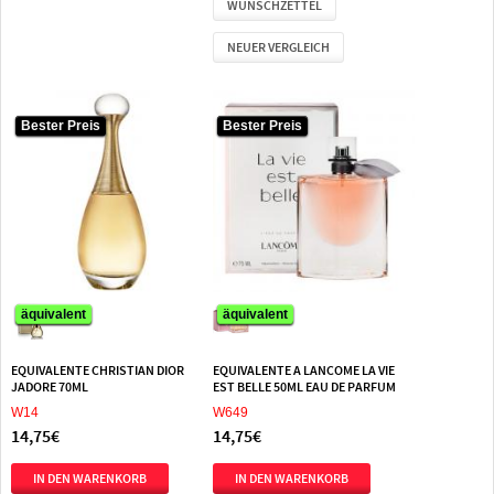
WUNSCHZETTEL
NEUER VERGLEICH
Bester Preis
Bester Preis
Bester Preis
Bester Preis
äquivalent
äquivalent
äquivalent
äquivalent
EQUIVALENTE CHRISTIAN DIOR
EQUIVALENTE A LANCOME LA VIE
JADORE 70ML
EST BELLE 50ML EAU DE PARFUM
W14
W649
14,75€
14,75€