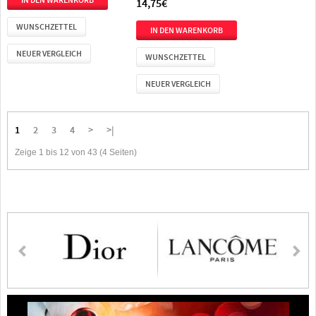
14,75€
WUNSCHZETTEL
NEUER VERGLEICH
WUNSCHZETTEL
NEUER VERGLEICH
1
2
3
4
>
>|
Zeige 1 bis 12 von 43 (4 Seiten)