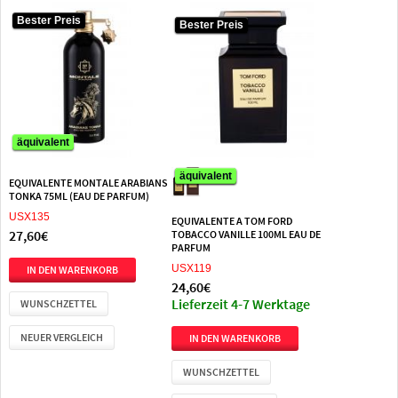
Bester Preis
Bester Preis
Bester Preis
äquivalent
äquivalent
äquivalent
EQUIVALENTE MONTALE ARABIANS
TONKA 75ML (EAU DE PARFUM)
USX135
EQUIVALENTE A TOM FORD
27,60€
TOBACCO VANILLE 100ML EAU DE
PARFUM
USX119
24,60€
Lieferzeit 4-7 Werktage
WUNSCHZETTEL
NEUER VERGLEICH
WUNSCHZETTEL