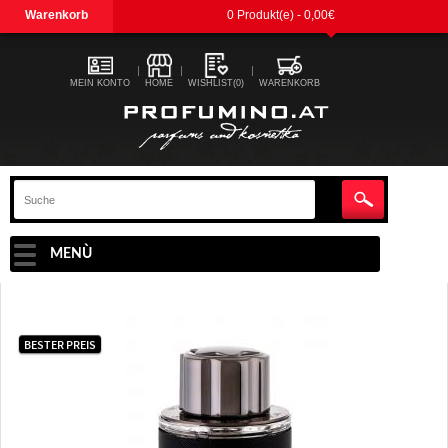
Warenkorb
0 Produkt(e) - 0,00€
MEIN KONTO
HOME
WISHLIST(0)
WARENKORB
MENÙ
BESTER PREIS