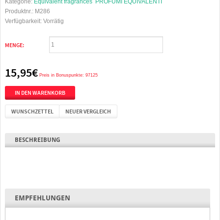
Kategorie:
Equivalent fragrances
PROFUMI EQUIVALENTI
Produktnr.:
M286
Verfügbarkeit:
Vorrätig
MENGE:
15,95€
Preis in Bonuspunkte: 97125
WUNSCHZETTEL
NEUER VERGLEICH
BESCHREIBUNG
EMPFEHLUNGEN