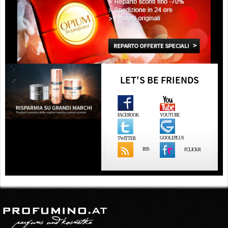
LET'S BE FRIENDS
FACEBOOK
YOUTUBE
GOOLEPLUS
TWITTER
RSS
FCLICKR